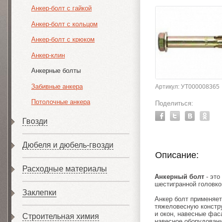
Анкер-болт с гайкой
Анкер-болт с кольцом
Анкер-болт с крюком
Анкер-клин
Анкерные болты
Забивные анкера
Артикул: УТ000008365
Потолочные анкера
Поделиться:
Гвозди
Дюбеля и дюбель-гвозди
Описание:
Расходные материалы
Анкерный болт
- это
шестигранной головко
Заклепки
Анкер болт применяет
тяжеловесную констру
и окон, навесные фас
Строительная химия
навесное оборудовани