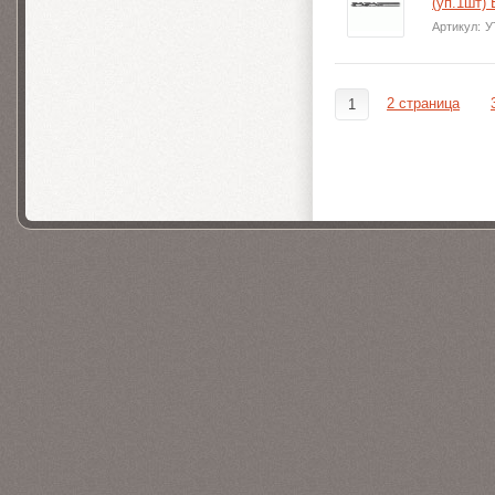
(уп.1шт)
Артикул:
У
2 страница
1