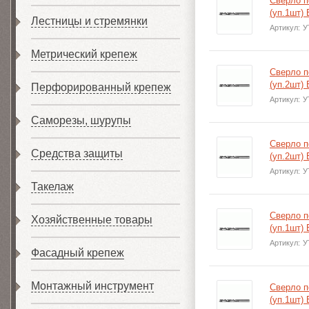
Сверло п
(уп.1шт)
Лестницы и стремянки
Артикул:
У
Метрический крепеж
Сверло п
(уп.2шт)
Перфорированный крепеж
Артикул:
У
Саморезы, шурупы
Сверло п
Средства защиты
(уп.2шт)
Артикул:
У
Такелаж
Сверло п
Хозяйственные товары
(уп.1шт)
Артикул:
У
Фасадный крепеж
Монтажный инструмент
Сверло п
(уп.1шт)