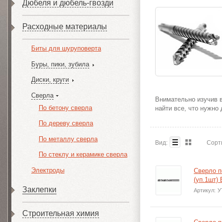
Дюбеля и дюбель-гвозди
Расходные материалы
Биты для шуруповерта
Буры, пики, зубила
Диски, круги
Сверла
Внимательно изучив в
По бетону сверла
найти все, что нужно
По дереву сверла
По металлу сверла
Вид:
Сорт
По стеклу и керамике сверла
Электроды
Сверло п
(уп.1шт)
Заклепки
Артикул:
У
Строительная химия