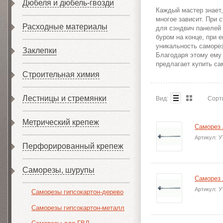
Дюбеля и дюбель-гвозди
Каждый мастер знает,
многое зависит. При 
Расходные материалы
для сэндвич панелей 
буром на конце, при 
уникальность саморез
Заклепки
Благодаря этому ему
предлагает купить с
Строительная химия
Лестницы и стремянки
Вид:
Сорт
Метрический крепеж
Саморез 
Артикул:
У
Перфорированный крепеж
Саморезы, шурупы
Саморез 
Артикул:
У
Саморезы гипсокартон-дерево
Саморезы гипсокартон-металл