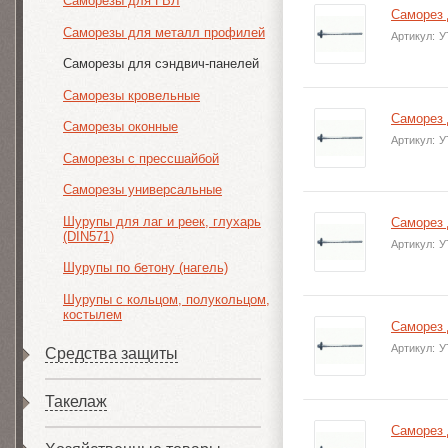
Саморезы для ГВЛ
Саморез 
Саморезы для металл профилей
Артикул:
У
Саморезы для сэндвич-панелей
Саморезы кровельные
Саморез 
Саморезы оконные
Артикул:
У
Саморезы с прессшайбой
Саморезы универсальные
Шурупы для лаг и реек, глухарь
Саморез 
(DIN571)
Артикул:
У
Шурупы по бетону (нагель)
Шурупы с кольцом, полукольцом,
костылем
Саморез 
Артикул:
У
Средства защиты
Такелаж
Саморез 