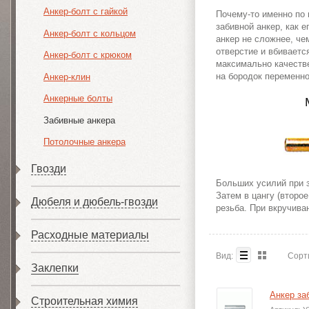
Анкер-болт с гайкой
Почему-то именно по 
забивной анкер, как е
Анкер-болт с кольцом
анкер не сложнее, че
отверстие и вбиваетс
Анкер-болт с крюком
максимально качеств
на бородок переменно
Анкер-клин
Анкерные болты
Забивные анкера
Потолочные анкера
Гвозди
Больших усилий при з
Затем в цангу (второ
Дюбеля и дюбель-гвозди
резьба. При вкручива
Расходные материалы
Вид:
Сорт
Заклепки
Анкер за
Строительная химия