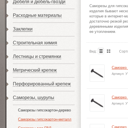
Дюбеля и дюбель-гвозди
Саморезы для гипсока
изделия бывают неско
Расходные материалы
которые в интернет-м
достаточно резкой ре
деревянными изделия
Заклепки
ее утоплением.
Строительная химия
Вид:
Сорт
Лестницы и стремянки
Саморез 
Метрический крепеж
Артикул:
У
Перфорированный крепеж
Саморезы, шурупы
Саморез 
Артикул:
У
Саморезы гипсокартон-дерево
Саморезы гипсокартон-металл
Саморез 