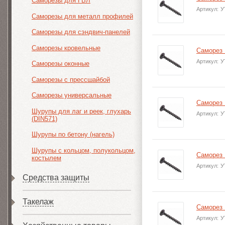
Саморезы для ГВЛ
Артикул:
У
Саморезы для металл профилей
Саморезы для сэндвич-панелей
Саморезы кровельные
Саморез 
Артикул:
У
Саморезы оконные
Саморезы с прессшайбой
Саморезы универсальные
Саморез 
Шурупы для лаг и реек, глухарь
Артикул:
У
(DIN571)
Шурупы по бетону (нагель)
Шурупы с кольцом, полукольцом,
Саморез 
костылем
Артикул:
У
Средства защиты
Такелаж
Саморез 
Артикул:
У