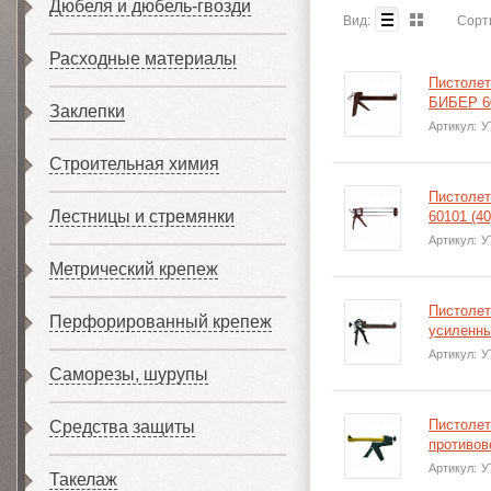
Дюбеля и дюбель-гвозди
Вид:
Сорт
Расходные материалы
Пистолет
БИБЕР 60
Заклепки
Артикул:
У
Строительная химия
Пистолет
Лестницы и стремянки
60101 (40
Артикул:
У
Метрический крепеж
Пистолет
Перфорированный крепеж
усиленны
Артикул:
У
Саморезы, шурупы
Пистолет
Средства защиты
противов
Артикул:
У
Такелаж