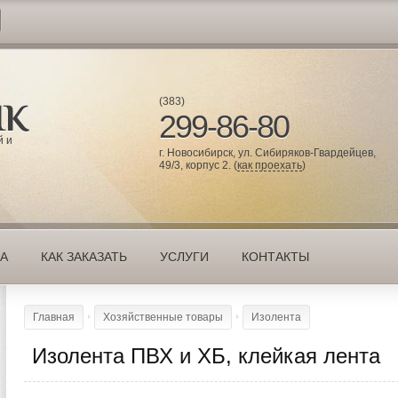
(383)
299-86-80
й и
г. Новосибирск, ул. Сибиряков-Гвардейцев,
49/3, корпус 2. (
как проехать
)
КА
КАК ЗАКАЗАТЬ
УСЛУГИ
КОНТАКТЫ
Главная
Хозяйственные товары
Изолента
Изолента ПВХ и ХБ, клейкая лента