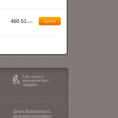
460.51
Купить
руб.
Сайт создан в
креативном бюро
«
Kreades
»
Почему Metallinkshop.ru?
Как выбрать инструмент?