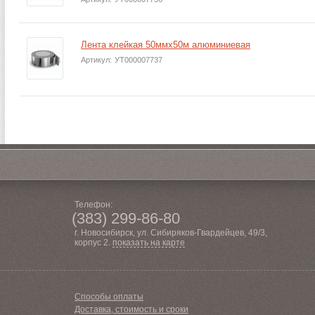
Лента клейкая 50ммх50м алюминиевая
Артикул:
УТ000007737
Телефон:
(383) 299-86-80
г. Новосибирск, ул. Сибиряков-Гвардейцев, 49/3,
корпус 2.
показать на карте
Способы оплаты
Доставка, стоимость и сроки