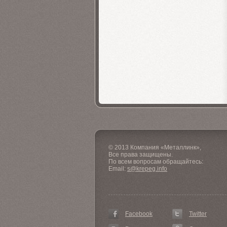
© 2013 Компания «Металлинк»,
Все права защищены.
По всем вопросам обращайтесь:
Email:
s@krepeg.info
Facebook
Twitter