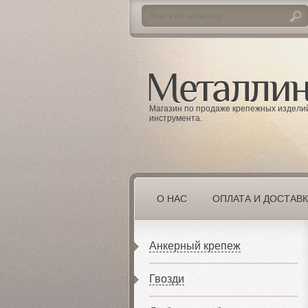
Магазин по продаже крепежных издели
инструмента.
О НАС
ОПЛАТА И ДОСТАВ
Анкерный крепеж
Гвозди