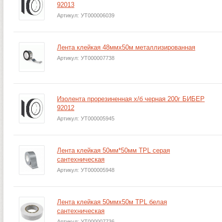
92013
Артикул:
УТ000006039
Лента клейкая 48ммх50м металлизированная
Артикул:
УТ000007738
Изолента прорезиненная х/б черная 200г БИБЕР
92012
Артикул:
УТ000005945
Лента клейкая 50мм*50мм TPL серая
сантехническая
Артикул:
УТ000005948
Лента клейкая 50ммх50м TPL белая
сантехническая
Артикул:
УТ000007736