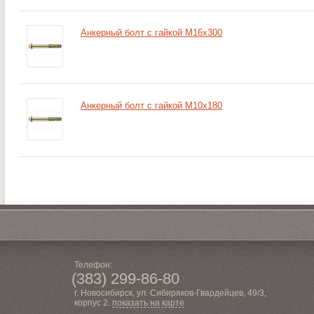
Анкерный болт с гайкой М16х300
Анкерный болт с гайкой М10х180
Телефон:
(383) 299-86-80
г. Новосибирск, ул. Сибиряков-Гвардейцев, 49/3,
корпус 2.
показать на карте