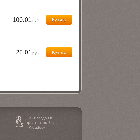
100.01
Купить
руб.
25.01
Купить
руб.
Сайт создан в
креативном бюро
«
Kreades
»