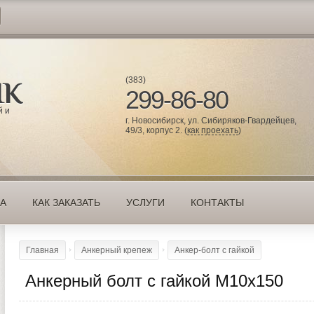
(383)
299-86-80
й и
г. Новосибирск, ул. Сибиряков-Гвардейцев,
49/3, корпус 2. (
как проехать
)
КА
КАК ЗАКАЗАТЬ
УСЛУГИ
КОНТАКТЫ
Главная
Анкерный крепеж
Анкер-болт с гайкой
Анкерный болт с гайкой М10х150