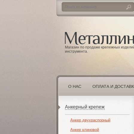
Магазин по продаже крепежных издели
инструмента.
О НАС
ОПЛАТА И ДОСТАВ
Анкерный крепеж
Анкер двухраспорный
Анкер клиновой