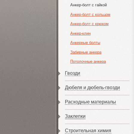
Анкер-болт с гайкой
Анкер-болт с кольцом
Анкер-болт с крюком
Анкер-клин
Анкерные болты
Забивные анкера
Потолочные анкера
Гвозди
Дюбеля и дюбель-гвозди
Расходные материалы
Заклепки
Строительная химия